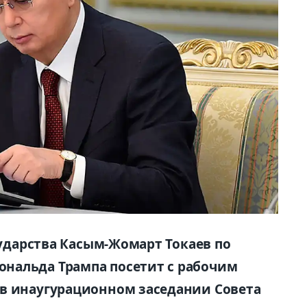
осударства Касым-Жомарт Токаев по
нальда Трампа посетит c рабочим
 в инаугурационном заседании Совета