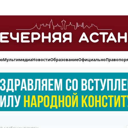
ью
Мультимедиа
Новости
Образование
Официально
Правопор
А с рабочим визитом