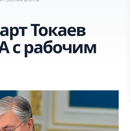
рт Токаев
А с рабочим