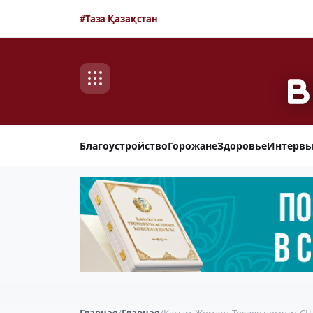
#Таза Қазақстан
Благоустройство
Горожане
Здоровье
Интерв
Главная
/
Главная
/
Касым-Жомарт Токаев посетит СШ