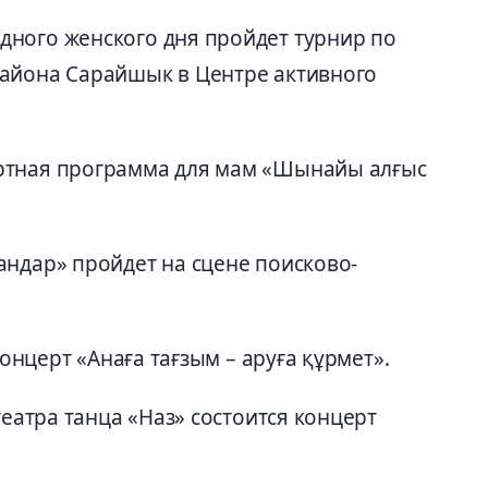
ного женского дня пройдет турнир по
района Сарайшык в Центре активного
ртная программа для мам «Шынайы алғыс
андар» пройдет на сцене поисково-
концерт «Анаға тағзым – аруға құрмет».
театра танца «Наз» состоится концерт