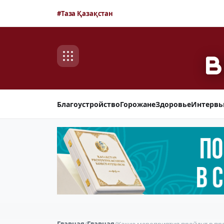
#Таза Қазақстан
Благоустройство
Горожане
Здоровье
Интерв
Главная
/
Главная
/
Какие мероприятия пройдут в пре