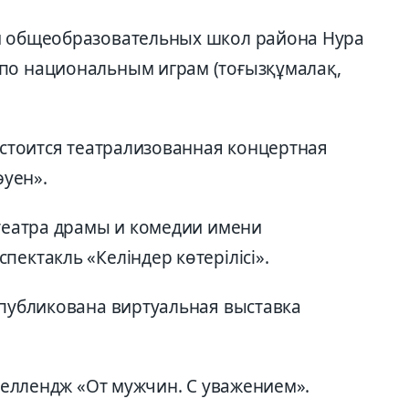
ей общеобразовательных школ района Нура
по национальным играм (тоғызқұмалақ,
состоится театрализованная концертная
уен».
 театра драмы и комедии имени
ектакль «Келіндер көтерілісі».
опубликована виртуальная выставка
 челлендж «От мужчин. С уважением».