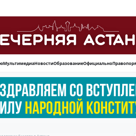
ью
Мультимедиа
Новости
Образование
Официально
Правопор
ддверии 8 марта в Астане