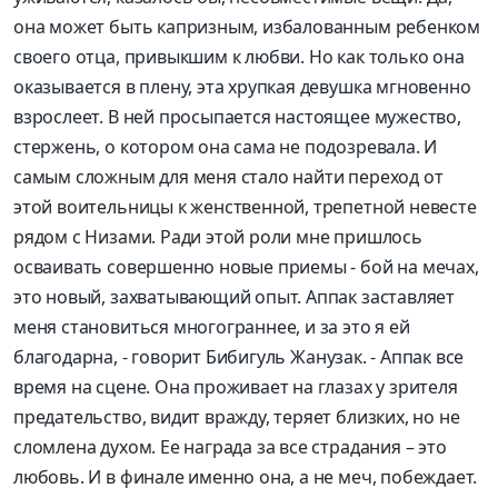
она может быть капризным, избалованным ребенком
своего отца, привыкшим к любви. Но как только
она
оказывается в
плен
у
, эта хрупкая девушка мгновенно
взрослеет. В ней просыпается настоящее мужество,
сте
р
жень, о котором она сама не подозревала.
И
самым сложным для меня стало найти перехо
д от
этой воительницы к женственной, трепетной невесте
рядом с Низами.
Ради этой роли мне пришлось
о
сваивать совершенно новые приемы - бой на мечах,
это новый, захватывающий опыт
.
Аппак
заставляет
меня становиться
многограннее
, и за это я ей
благодарна
, - говорит
Бибигуль
Жанузак
. -
Аппак
все
время на сцене
. Она проживает на глазах у зрителя
предательство
, видит вражду, теряет близк
их, но не
сломлена духом
. Ее награда за все страдания –
это
любовь. И в финале именно она, а не меч, побеждает.