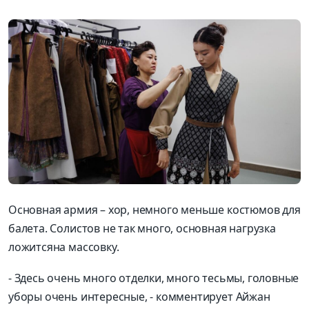
Основная армия –
хор
,
немного меньше
костюмов для
балета. Солистов н
е так много, основная наг
рузка
ложится
на массовку.
-
Здесь
очень
много
отделки,
много
тесьмы, го
ловные
уборы очень интересные, -
комментирует
Айжан