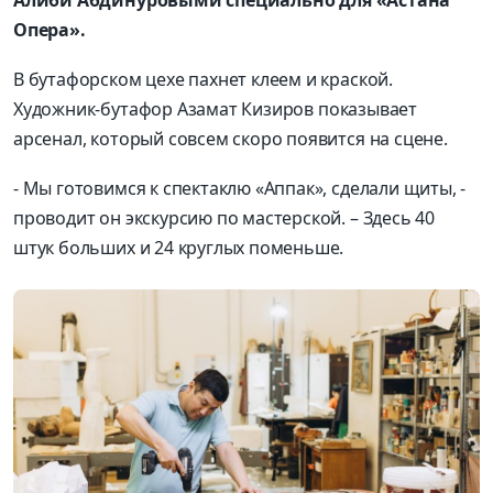
Алиби
Абдинуро
выми
специально
для
«Астана
Опера»
.
В бутафорском цехе пахнет клеем и
краской.
Художник-бутафор
Азамат
Кизиров
показывает
арсенал, который совсем скоро появится на сцене.
- Мы готовимся к спектаклю «
Аппак
», сделали щиты, -
провод
ит он экскурсию по мастерской. – Здесь 40
штук больших и
24
круглых
поменьше
.