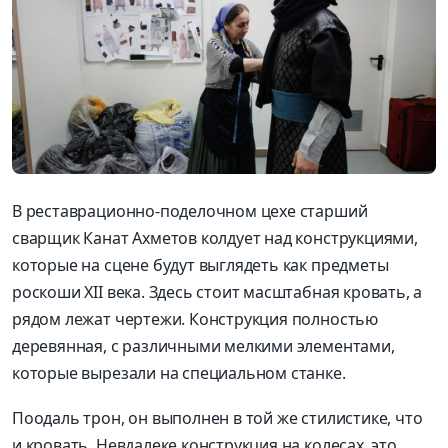
В реставрационно-поделочном
цехе старший
сварщик Канат Ахметов колдует над конструкциями,
которые на сцене будут выглядеть как предметы
роскоши XII века. Зд
есь стоит
масштабная кровать, а
р
ядом лежат чертежи. Конструкция
полностью
деревянная, с различными мелкими
элементами,
которые вырезали на специальном станке.
Поодаль
трон, о
н выполнен в той же стилистике, что
и кровать.
Н
евдалеке конструкция
на колесах,
это