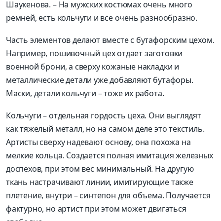
Шаукенова
. –
На мужских костюмах очень много
ремней, ес
ть кольчуги и в
се очень разнообразно
.
Часть элементов делают вместе с бутафорским цехом.
Например,
пошивочный цех
отдае
т заготовки
военной брони
, а сверху кожаные накладки и
металлические детали уже добавляют бутафоры.
Маски, детали кольчуги –
тоже их работа.
Кольчуги –
отдельная гордость цеха. Они выглядят
как тяжелый металл, но на самом дел
е это текстиль.
Артисты сверху на
девают основу,
она похожа на
мелкие кольца
. Создается полная имитация железных
доспехов, при этом вес минимальный. На
другую
ткань настрачивают линии, имитирующ
ие
также
плетение, внутри –
синтепон для объема. Получается
фактурно, но артист
при этом
может двигаться