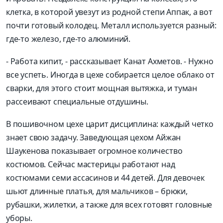
клетка,
в которой увезут из родной степи
Аппак
, а вот
почти готовый колодец. Металл используется разный:
где
-то
железо, где
-то алюминий
.
-
Работа кипит
, - рассказывает
Канат Ахметов.
-
Н
ужно
все успеть.
Иногда в
цехе
собирается целое облако от
сварки, для этого
стоит мощная вытяжка,
и
туман
рассеивают специальные отдушины.
В
пошивочном цехе
царит
дисциплина: каждый четко
знает свою задачу
. Заведующая цехом
Айжан
Шаукенова
показывает
огромное количество
костюмов
.
Сейчас мастерицы работа
ют над
костюмами семи
ассасинов
и
44 детей. Для дево
чек
шьют
длинные
платья, для мальчиков –
брюки
,
рубашки,
жилетки,
а также для всех готовят головные
уборы.