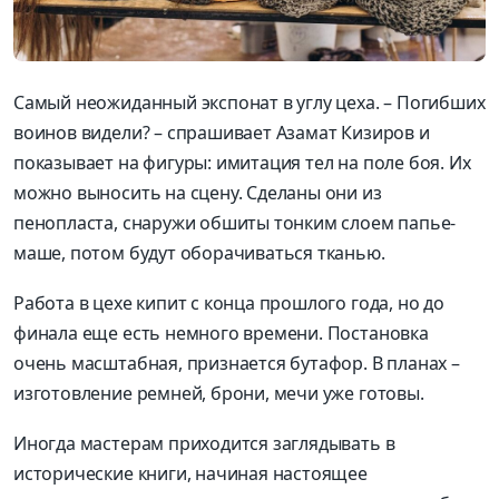
С
амый неожиданный экспонат
в углу
цеха. – Погибших
воинов
видели? –
спрашивает
Азамат
Кизиров
и
показывает на фигуры: и
митация тел на поле боя. Их
можно выносить на сцену. Сделаны
они
из
пенопласта, снаружи обшиты тонким слоем папье-
маше, потом будут оборачиваться тканью.
Работа в цехе кипит с конца прошлого года
, но до
финала еще есть немного времени
. Постановка
очень масштабная
, признается бутафор. В планах –
изготовление ремней, брони, м
ечи уже готовы.
Иногда мастерам приходится за
глядывать в
исторические книги, начиная
настоящее