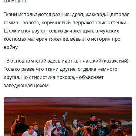
свободно.
Ткани используются разные: драп,
жаккард
. Цветовая
гамма –
золото,
коричнев
ый
, терракотовые оттенки.
Шелк используют
только для женщин, в
мужских
костюмах материя тяжелее, ведь это история про
войну.
-
В основном
крой
здесь
иде
т
кыпчакский
(
казахский
)
.
Только разве что ткани другие, отделка немно
го
другая. Но стилистика похожа, -
объясняет
заведующая цехом.