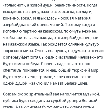
«
голых нот
»
, а живой души, реалистичности. Ко
гда
выходишь на сцену, важно все
: осанка, взгляд и,
конечно,
вокал
. И язык
здесь – особая материя,
а
зербайджанский очень мягкий. Поэтому
когда я
исполняю партию
на казахском,
пою чуть нежнее,
чтобы зритель слышал: да, это азербайджанец поет
на казахском
языке
. Так рождается слиян
ие
культур
тюркского мира.
Очень волнуюсь, но думаю, что
если
с оперы уйдет х
отя бы один счастливый человек –
это
будет и
моя победа. Я очень надеюсь, что наш
спектакль понравится,
и
наш общий тюр
кский мир
будет
звучать
еще громче, через восемь веков –
одной душой, - заключил
Рамзат
Балакишиев
.
Совсем скоро зрительный
зал наполнится музыкой,
публика будет следить
за судьбой дочери Великой
степи
.
А за кулисами будут держать кулаки
сотни