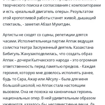
творческого поиска и согла
сования с композиторами
и есть «реальный двигатель оперы»
. Результатом
этой кропотливой работы станет живой, дышащий
спектакль, - заметил
Абзал
Мухитдин
.
Артисты не сходят со сцены, репетиции длятся
часами. Ис
полнитель
ница партии
Аппак
ведущая
солистка театра Заслуженный деятель Казахстана
Бибигуль
Жанузак
поделилась, что создать образ
Аппак
–
дочери К
ыпчакского народа
– это
огромная
ответственность пере
д памятью предков. -
Каждая
героиня, которую
мне довелось исполнять ранее,
будь то Сара,
Ажар
или
Айсулу
–
была для меня
большой школой, н
о
Аппак
стала настоящим
вызовом.
Она не похожа на каноничных героинь
национальных опер. В ней удивительным образом
уживаются, казалось бы, несовместимые вещи. Да,