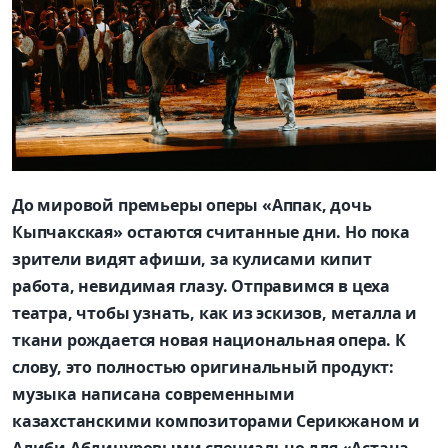
До мировой премьеры оперы «
Аппак
, дочь
Кыпчакская» остаются считанные дни.
Но пока
зрители видят
афиши, за кулисами кипит
работа, невидимая глазу.
Отправим
ся в цеха
театра, чтобы узнать
, как из эскизов, металла и
ткани рождается новая национальная оп
ера
.
К
слову, это п
олностью оригинальный продукт:
музыка написана современными
казахстанскими композиторами
Серикжаном
и