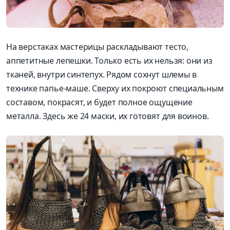
На верстаках мастерицы раскладывают
тесто,
аппетитные
лепешки. Только есть их нельзя: они из
тканей, внутри
синтепух
. Рядом сохнут шлемы в
технике папье-маше. Сверху их покроют
специальным
составом, покрасят
,
и будет полное о
щущение
металла. Здесь же
24 маски, и
х готовят для воинов.