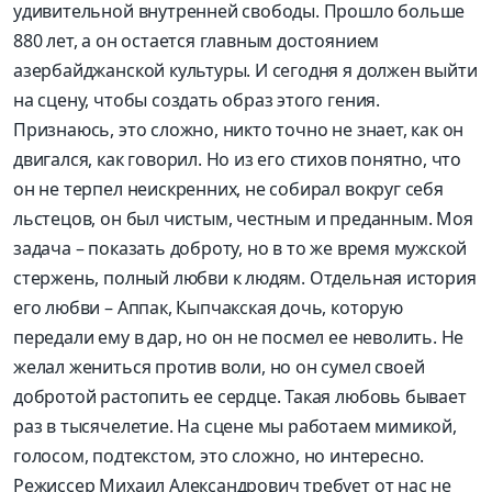
удивительной внутренней свободы
. Прошло больше
88
0 лет, а он остается главным достоянием
азербайджанской культуры. И сегодня я должен выйти
на сц
ену, чтобы создать образ
этого гения.
Признаюсь, это сложно, н
икто точно н
е знает, как он
двигался, как говорил. Но из его стихов понятно, что
он не терпел неискренних,
не собирал вокруг себя
льстецов, о
н был
чистым,
ч
естным и преданным. Моя
задача – показать доброту, но в то же время м
ужской
стержень, полный любви к людям.
Отдельная история
его любви –
Аппак
, Кы
пчакская дочь, которую
передали ему
в дар,
но
он не посмел
ее
неволить.
Не
желал жениться против воли, но он сумел своей
добротой растопить ее сердце
.
Такая любовь бывает
раз в тысячелетие. На сцене мы
работаем мимикой
,
голосом, подтекстом,
э
то сложно, но интересно
.
Режиссер Михаил Александрович требует от нас не