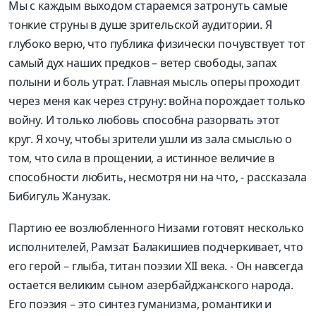
Мы с каждым выходом стараемся затронуть
самые
тонкие струны в душе зрительской аудитории
. Я
глубоко верю, что публика физически почувствует тот
самый дух наших п
редков –
ветер свободы, запах
полыни и боль утрат. Главная мысль оперы проходит
через меня как через струну: война порождает только
войну. И только любовь способна разорвать этот
круг. Я хочу, чтобы зрители ушли из зала с
мыслью о
том, что сила
в прощении, а истинное величие
в
способности любить, несмотря ни на что
, - рассказала
Бибигуль
Жанузак
.
Партию
ее возлюбленного
Низами
готовят несколько
исполнителей,
Рамзат
Балакишиев
подчеркивает, что
его герой –
глыба, титан поэзии
XII век
а
.
-
О
н нав
сегда
остается великим
сын
ом азербайджанского народа
.
Его поэзия – это синтез
гуманизм
а, романтики и