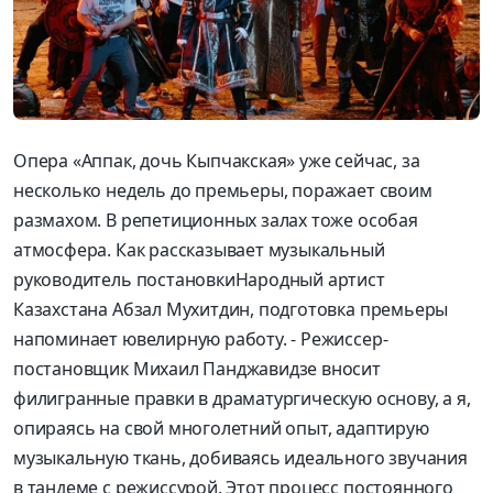
Опера
«
Аппак
,
дочь Кыпчакская» уже сейчас, за
несколько недель до премьеры, поражает своим
размахом.
В репетиционных залах тоже особая
атмосфера
. Как
рассказывает музыкальный
руководитель постановки
Народный артист
Казахстана
Абзал
Мухитдин
, подготовка премьеры
напоминает ювелирную работу. - Режиссер-
постановщик
Михаил
Панджавидзе
вносит
филигранные правки в драматургическую основу, а я,
опираясь на свой многолетний опыт, адаптирую
музыкальную ткань, добиваясь идеального звучания
в тандеме с режиссурой. Этот процесс постоянного