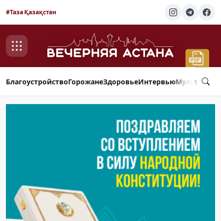
#Таза Қазақстан
Благоустройство
Горожане
Здоровье
Интервью
Мультимед