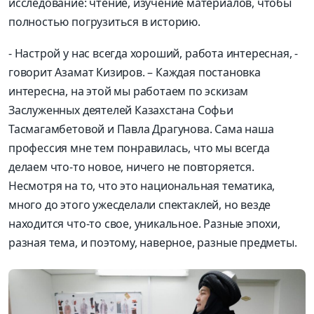
исследование: чтение, изу
чение материалов, чтобы
полностью погрузиться в историю
.
-
Настрой
у нас
всегда хор
оший, р
абота интересная, -
говори
т
Азамат
Кизиров
. – Каждая постановк
а
интересна
,
на этой
мы работаем по эскизам
Заслуженных деятелей Казахстана Софьи
Тасмагамбетовой
и Павла Драгунова
. Сама наша
профессия мне тем понравилась, что мы всегда
делаем
что-то н
овое,
ничего
н
е повторяется.
Несм
отря на то, что это национальная тематика
,
много
до этого
уже
сделали
спектаклей, н
о везде
находится что-то
свое, уникал
ьное. Разные эпохи
,
разная тема, и
поэтому, наверное,
разн
ые предметы
.