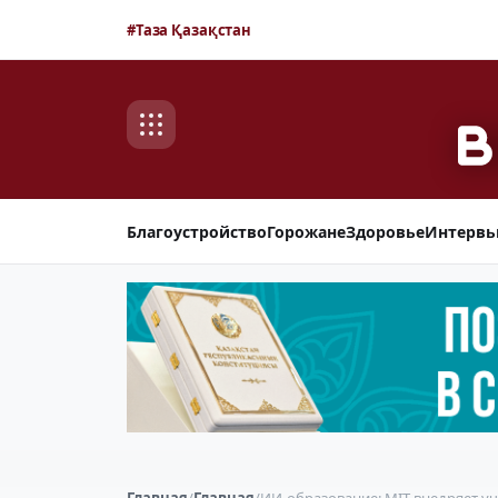
#Таза Қазақстан
Благоустройство
Горожане
Здоровье
Интерв
Главная
/
Главная
/
ИИ-образование: MIT внедряет у