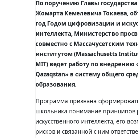
По поручению Главы государства
Жомарта Кемелевича Токаева, об
год Годом цифровизации и иску
интеллекта, Министерство прос
совместно с Массачусетским те
институтом (Massachusetts Institut
MIT) ведет работу по внедрению «
Qazaqstan» в систему общего сре
образования.
Программа призвана сформировать
школьника понимание принципов 
искусственного интеллекта, его во
рисков и связанной с ним ответств