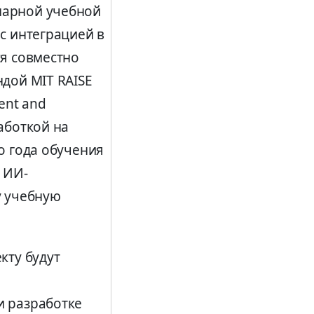
нарной учебной
с интеграцией в
ся совместно
ндой MIT RAISE
ent and
аботкой на
о года обучения
 ИИ-
у учебную
кту будут
и
и разработке