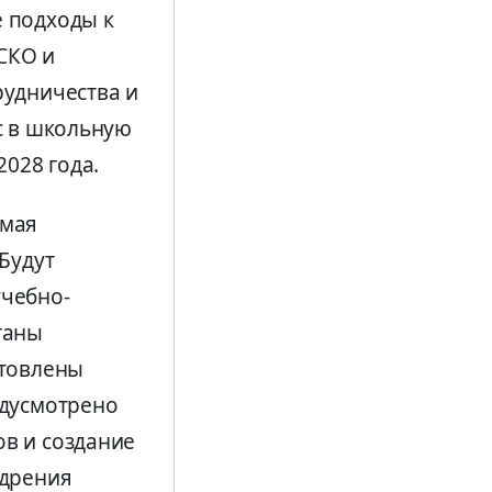
 подходы к
СКО и
рудничества и
с в школьную
2028 года.
имая
Будут
чебно-
таны
отовлены
едусмотрено
в и создание
едрения