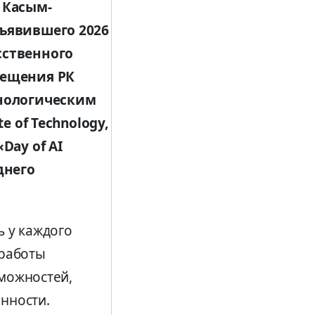
 Касым-
ъявившего 2026
сственного
вещения РК
хнологическим
e of Technology,
Day of AI
днего
 у каждого
работы
зможностей,
енности.