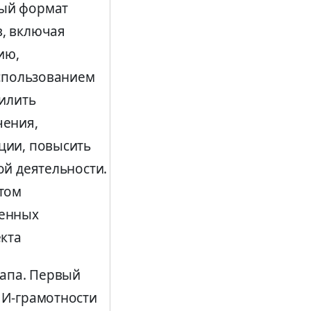
ый формат
, включая
ию,
использованием
силить
чения,
ции, повысить
ой деятельности.
том
менных
екта
тапа. Первый
ИИ-грамотности