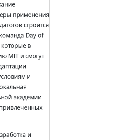
жание
меры применения
дагогов строится
команда Day of
, которые в
ю MIT и смогут
адаптации
условиям и
окальная
ьной академии
и привлеченных
зработка и