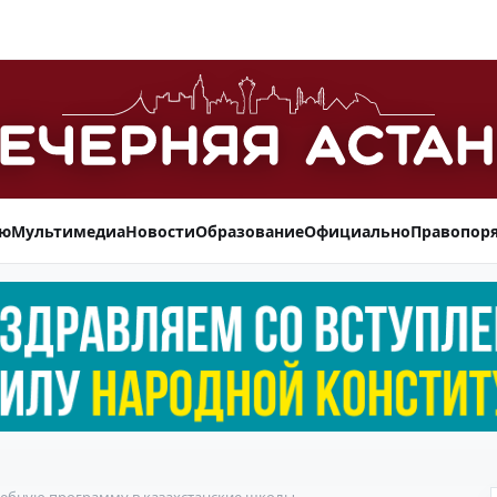
ью
Мультимедиа
Новости
Образование
Официально
Правопор
чебную программу в казахстанские школы