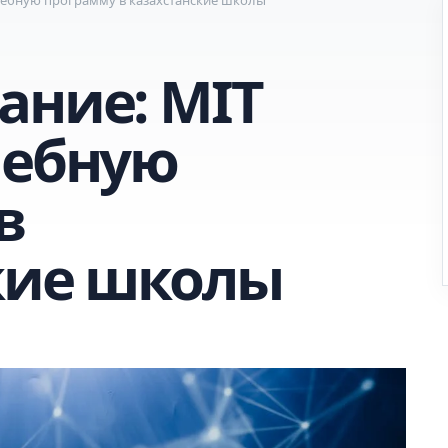
ание: MIT
чебную
в
кие школы