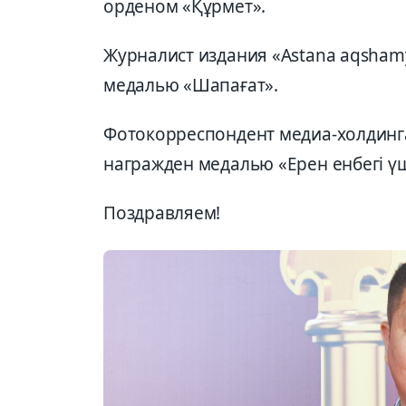
орденом «Құрмет».
Журналист издания «Astana aqsha
медалью «Шапағат».
Фотокорреспондент медиа-холдинга
награжден медалью «Ерен енбегі үш
Поздравляем!