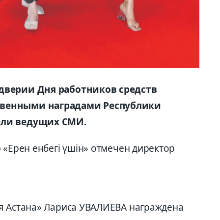
дверии Дня работников средств
твенными наградами Республики
ели ведущих СМИ.
 «Ерен енбегі үшін» отмечен директор
я Астана» Лариса УВАЛИЕВА награждена