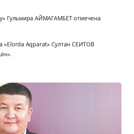
my» Гульмира АЙМАГАМБЕТ отмечена
 «Elorda Aqparat» Султан СЕИТОВ
ін».