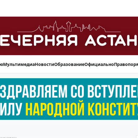
ью
Мультимедиа
Новости
Образование
Официально
Правопор
налистам