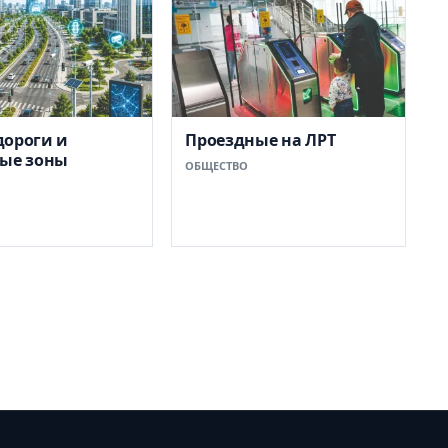
дороги и
Проездные на ЛРТ
вые зоны
ОБЩЕСТВО