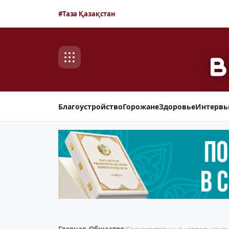
#Таза Қазақстан
Благоустройство
Горожане
Здоровье
Интерв
Главная
/
Общество
/
Государственные награды жур