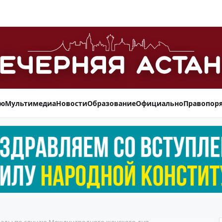
ью
Мультимедиа
Новости
Образование
Официально
Правопор
грады по случаю Международного женского дня