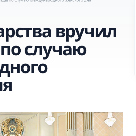
арства вручил
 по случаю
дного
ня