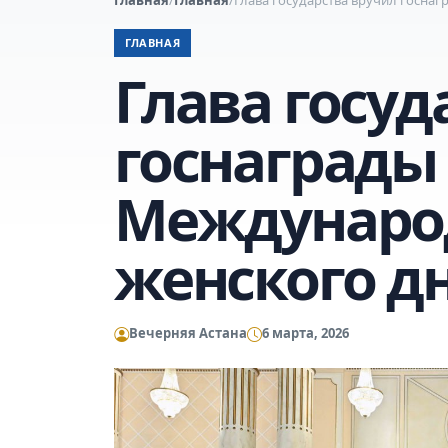
ГЛАВНАЯ
Глава госуд
госнаграды
Междунаро
женского д
Вечерняя Астана
6 марта, 2026