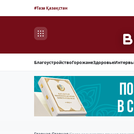
#Таза Қазақстан
Благоустройство
Горожане
Здоровье
Интерв
Главная
/
Главная
/
Глава государства вручил госна