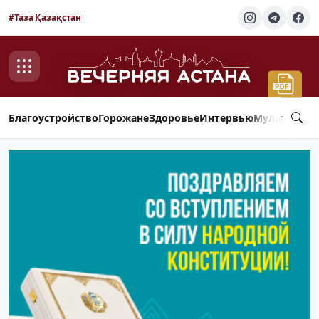
#Таза Қазақстан
Благоустройство
Горожане
Здоровье
Интервью
Мультимед