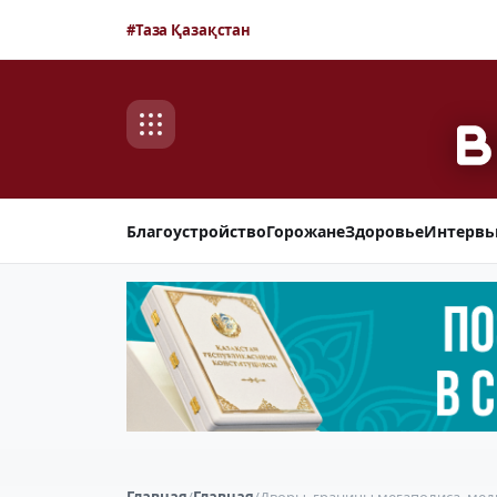
#Таза Қазақстан
Благоустройство
Горожане
Здоровье
Интерв
Главная
/
Главная
/
Дворы, границы мегаполиса, мед