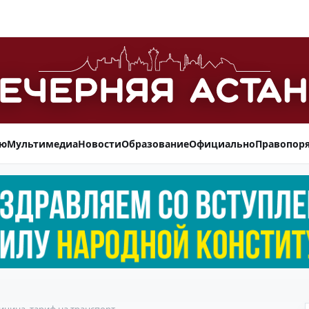
ью
Мультимедиа
Новости
Образование
Официально
Правопор
ицина, тариф на транспорт