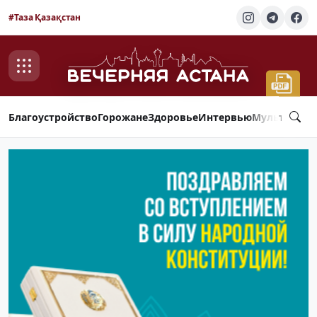
#Таза Қазақстан
Благоустройство
Горожане
Здоровье
Интервью
Мультимед