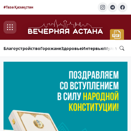
#Таза Қазақстан
Благоустройство
Горожане
Здоровье
Интервью
Мультимед