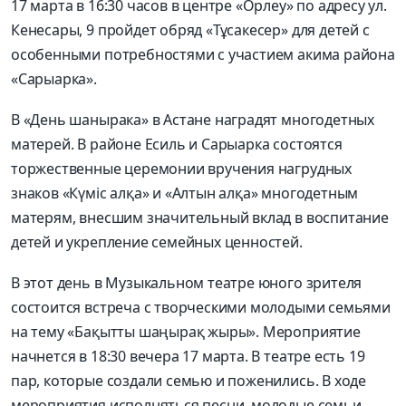
17 марта в 16:30 часов в центре «Орлеу» по адресу ул.
Кенесары, 9 пройдет обряд «Тұсакесер» для детей с
особенными потребностями с участием акима района
«Сарыарка».
В «День шанырака» в Астане наградят многодетных
матерей. В районе Есиль и Сарыарка состоятся
торжественные церемонии вручения нагрудных
знаков «Күміс алқа» и «Алтын алқа» многодетным
матерям, внесшим значительный вклад в воспитание
детей и укрепление семейных ценностей.
В этот день в Музыкальном театре юного зрителя
состоится встреча с творческими молодыми семьями
на тему «Бақытты шаңырақ жыры». Мероприятие
начнется в 18:30 вечера 17 марта. В театре есть 19
пар, которые создали семью и поженились. В ходе
мероприятия исполняться песни, молодые семьи