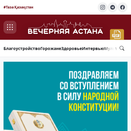
#Таза Қазақстан
Благоустройство
Горожане
Здоровье
Интервью
Мультимед