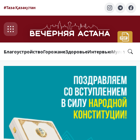
#Таза Қазақстан
Благоустройство
Горожане
Здоровье
Интервью
Мультимед