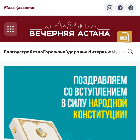
#Таза Қазақстан
Благоустройство
Горожане
Здоровье
Интервью
Мультимед