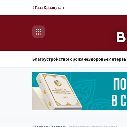
#Таза Қазақстан
Благоустройство
Горожане
Здоровье
Интерв
Главная
/
Главная
/
Без порядка нет государства