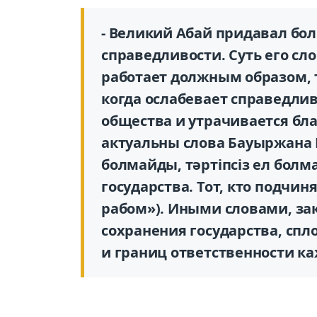
- Великий Абай придавал бо
справедливости. Суть его сло
работает должным образом, т
когда ослабевает справедли
общества и утрачивается бла
актуальны слова Бауыржана
болмайды, тәртіпсіз ел болм
государства. Тот, кто подчин
рабом»). Иными словами, за
сохранения государства, спл
и границ ответственности каж