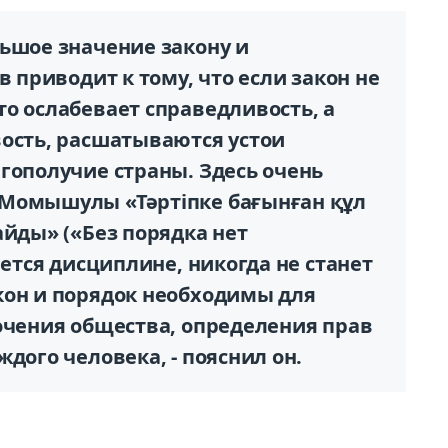
льшое значение закону и
в приводит к тому, что если закон не
о ослабевает справедливость, а
вость, расшатываются устои
гополучие страны. Здесь очень
 Момышулы «Тәртіпке бағынған құл
айды» («Без порядка нет
яется дисциплине, никогда не станет
кон и порядок необходимы для
очения общества, определения прав
дого человека, - пояснил он.