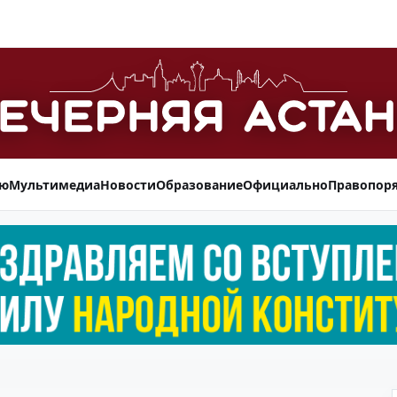
ью
Мультимедиа
Новости
Образование
Официально
Правопор