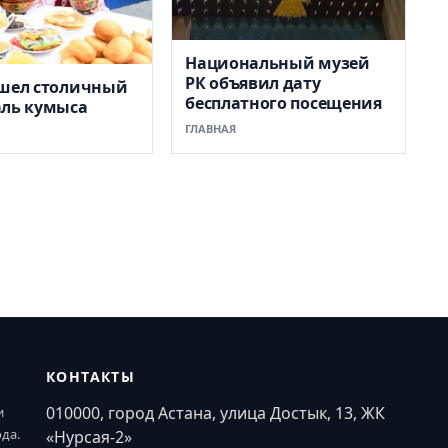
Национальный музей
РК объявил дату
ошел столичный
бесплатного посещения
аль кумыса
ГЛАВНАЯ
КОНТАКТЫ
010000, город Астана, улица Достык, 13, ЖК
и
ода.
«Нурсая-2»