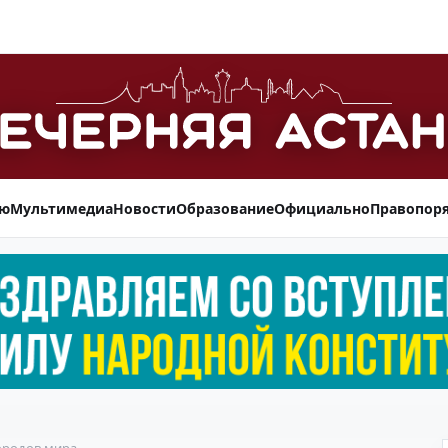
ью
Мультимедиа
Новости
Образование
Официально
Правопор
городов мира