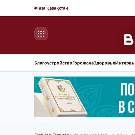
#Таза Қазақстан
Благоустройство
Горожане
Здоровье
Интерв
Главная
/
Главная
/
Астана вошла в топ-50 «умных» 