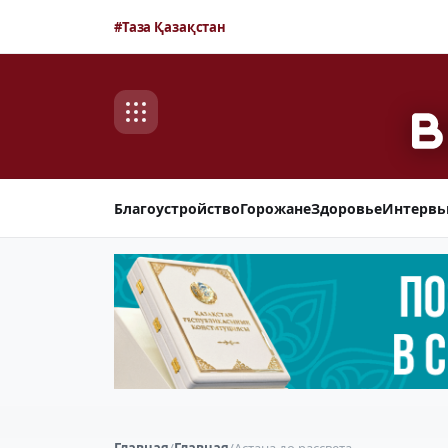
#Таза Қазақстан
Благоустройство
Горожане
Здоровье
Интерв
Главная
/
Главная
/
Астана до рассвета