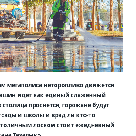
цам мегаполиса неторопливо движется
машин идет как единый слаженный
 столица проснется, горожане будут
етсады и школы и вряд ли кто-то
а столичным лоском стоит ежедневный
ана Тазалық».