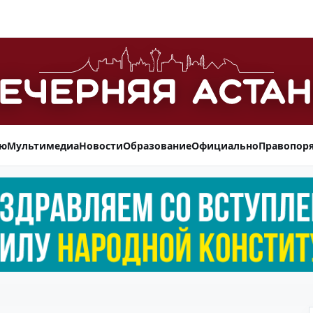
ью
Мультимедиа
Новости
Образование
Официально
Правопор