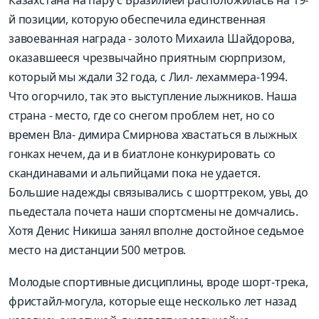
Казахстана на пару с Бразилией расположилась на 19-
й позиции, которую обеспечила единственная
завоеванная награда - золото Михаила Шайдорова,
оказавшееся чрезвычайно приятным сюрпризом,
который мы ждали 32 года, с Лил- лехаммера-1994.
Что огорчило, так это выступление лыжников. Наша
страна - место, где со снегом проблем нет, но со
времен Вла- димира Смирнова хвастаться в лыжных
гонках нечем, да и в биатлоне конкурировать со
скандинавами и альпийцами пока не удается.
Большие надежды связывались с шорттреком, увы, до
пьедестала почета наши спортсмены не домчались.
Хотя Денис Никиша занял вполне достойное седьмое
место на дистанции 500 метров.
Молодые спортивные дисциплины, вроде шорт-трека,
фристайл-могула, которые еще несколько лет назад