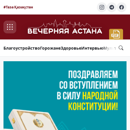
#Таза Қазақстан
Благоустройство
Горожане
Здоровье
Интервью
Мультимед