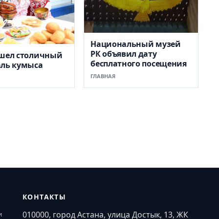
Национальный музей
РК объявил дату
ошел столичный
бесплатного посещения
аль кумыса
ГЛАВНАЯ
КОНТАКТЫ
010000, город Астана, улица Достык, 13, ЖК
и