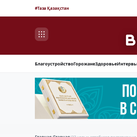
#Таза Қазақстан
Благоустройство
Горожане
Здоровье
Интерв
Главная
/
Главная
/
37 новых автобусов поставили на