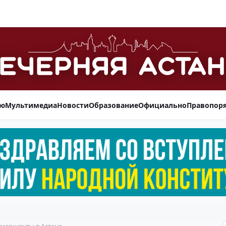
ью
Мультимедиа
Новости
Образование
Официально
Правопор
 маршруты в Астане