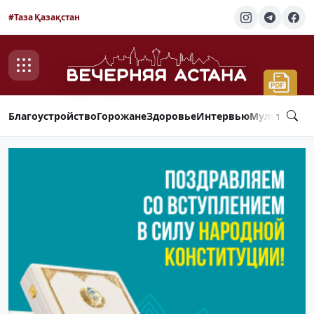
#Таза Қазақстан
Благоустройство
Горожане
Здоровье
Интервью
Мультимед