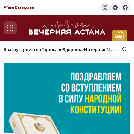
#Таза Қазақстан
Благоустройство
Горожане
Здоровье
Интервью
Мультимед