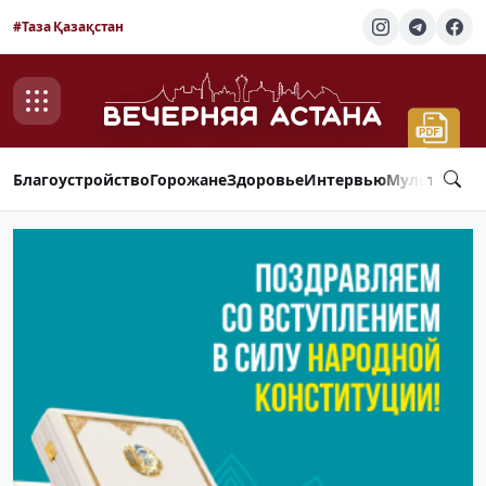
#Таза Қазақстан
Благоустройство
Горожане
Здоровье
Интервью
Мультимед