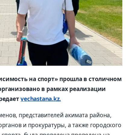
исимость на спорт» прошла в столичном
организовано в рамках реализации
ередает
vechastana.kz.
менов, представителей акимата района,
рганов и прокуратуры, а также городского
 спорта была проведена проведена на