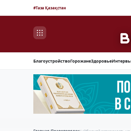
#Таза Қазақстан
Благоустройство
Горожане
Здоровье
Интерв
Главная
/
Правопорядок
/
«Обменяй зависимость на 