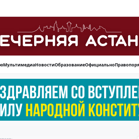
ью
Мультимедиа
Новости
Образование
Официально
Правопор
спорт»