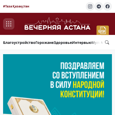
#Таза Қазақстан
Благоустройство
Горожане
Здоровье
Интервью
Мультимед