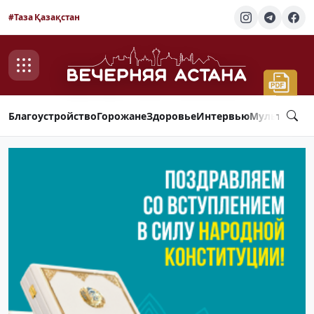
#Таза Қазақстан
Благоустройство
Горожане
Здоровье
Интервью
Мультимед