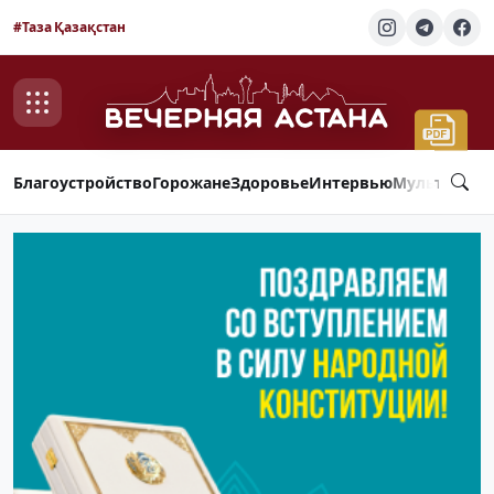
#Таза Қазақстан
Благоустройство
Горожане
Здоровье
Интервью
Мультимед