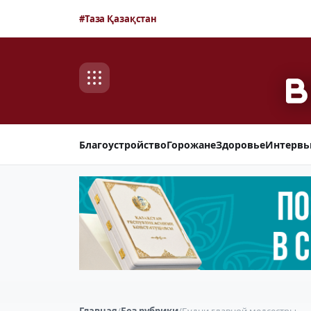
#Таза Қазақстан
Благоустройство
Горожане
Здоровье
Интерв
Главная
/
Без рубрики
/
Будни главной медсестры