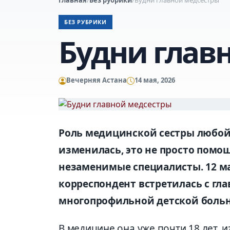
БЕЗ РУБРИКИ
Будни глав
Вечерняя Астана
14 мая, 2026
Роль медицинской сестры любой
изменилась, это не просто помо
незаменимые специалисты. 12 ма
корреспондент встретилась с гл
многопрофильной детской боль
В медицине она уже почти 18 лет, из