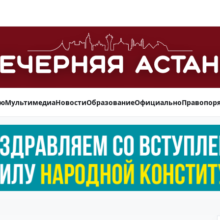
ью
Мультимедиа
Новости
Образование
Официально
Правопор