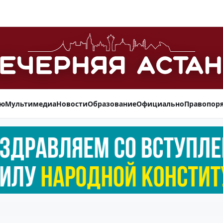
ью
Мультимедиа
Новости
Образование
Официально
Правопор