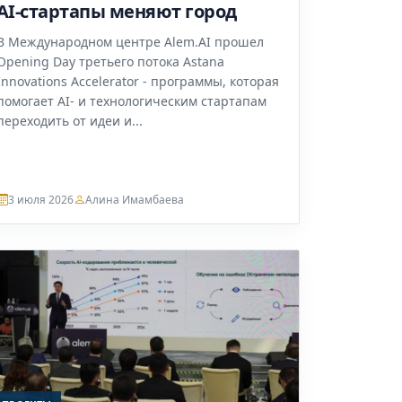
AI-стартапы меняют город
В Международном центре Alem.AI прошел
Opening Day третьего потока Astana
Innovations Accelerator - программы, которая
помогает AI- и технологическим стартапам
переходить от идеи и...
3 июля 2026
Алина Имамбаева