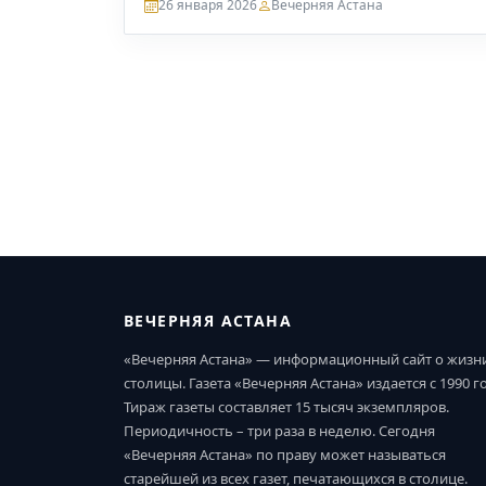
26 января 2026
Вечерняя Астана
ВЕЧЕРНЯЯ АСТАНА
«Вечерняя Астана» — информационный сайт о жизн
столицы. Газета «Вечерняя Астана» издается с 1990 г
Тираж газеты составляет 15 тысяч экземпляров.
Периодичность – три раза в неделю. Сегодня
«Вечерняя Астана» по праву может называться
старейшей из всех газет, печатающихся в столице.