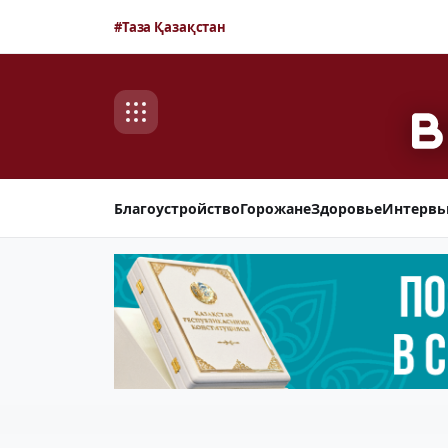
#Таза Қазақстан
Благоустройство
Горожане
Здоровье
Интерв