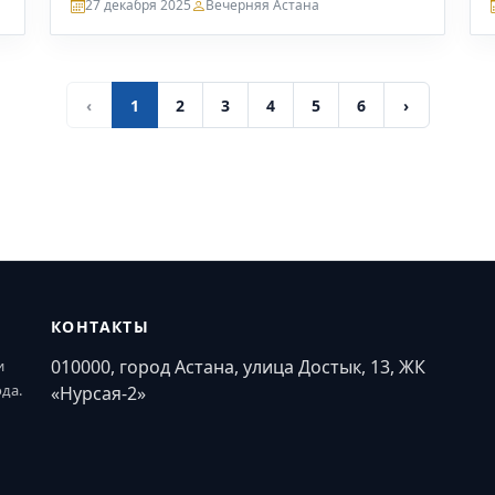
27 декабря 2025
Вечерняя Астана
‹
1
2
3
4
5
6
›
КОНТАКТЫ
010000, город Астана, улица Достык, 13, ЖК
и
ода.
«Нурсая-2»