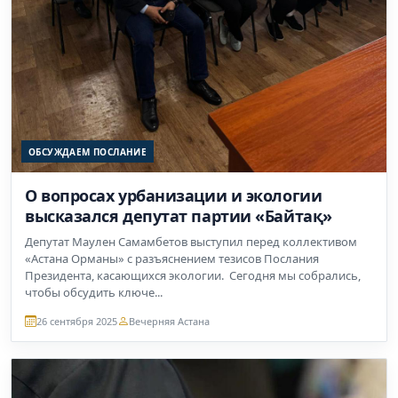
ОБСУЖДАЕМ ПОСЛАНИЕ
О вопросах урбанизации и экологии
высказался депутат партии «Байтақ»
Депутат Маулен Самамбетов выступил перед коллективом
«Астана Орманы» с разъяснением тезисов Послания
Президента, касающихся экологии. Сегодня мы собрались,
чтобы обсудить ключе...
26 сентября 2025
Вечерняя Астана