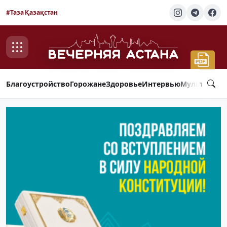
#Таза Қазақстан
Благоустройство
Горожане
Здоровье
Интервью
Мультимед