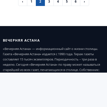
‹
1
2
3
4
5
6
›
ВЕЧЕРНЯЯ АСТАНА
«Вечерняя Астана» — информационный сайт о жизни столицы.
Газета «Вечерняя Астана» издается с 1990 года. Тираж газеты
составляет 15 тысяч экземпляров. Периодичность – три раза в
неделю. Сегодня «Вечерняя Астана» по праву может называться
старейшей из всех газет, печатающихся в столице. Собственник:
ТОО «Elorda Aqparat» (город Астана). Регистрационное
свидетельство № 16290-Г от 11.01.2017 г. выдано Министерством
информации и коммуникаций Республики Казахстан.
СОЦИАЛЬНЫЕ СЕТИ