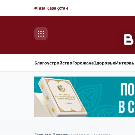
#Таза Қазақстан
Благоустройство
Горожане
Здоровье
Интерв
Главная
/
Проекты
/
Телефонные угрозы