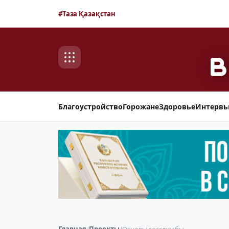
#Таза Қазақстан
Благоустройство
Горожане
Здоровье
Интерв
Главная
/
Проекты
/
Основы госслужбы