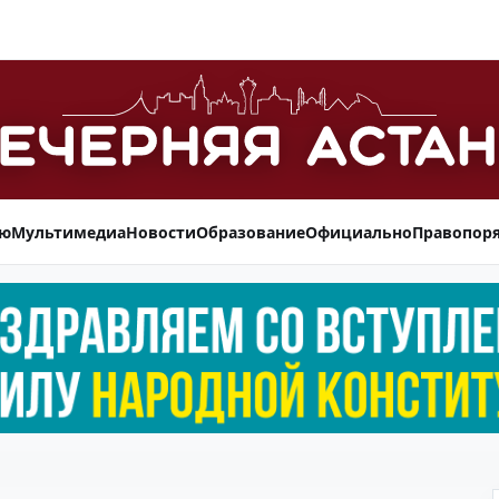
ью
Мультимедиа
Новости
Образование
Официально
Правопор