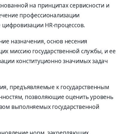
снованной на принципах сервисности и
ечение профессионализации
же цифровизации HR-процессов.
ние назначения, основ несения
их миссию государственной службы, и ее
зации конституционно значимых задач
ия, предъявляемые к государственным
нностям, позволяющие оценить уровень
твом выполняемых государственной
тановление норм, закрепляющих