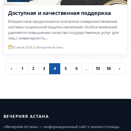
Доступная и качественная поддержка
В Казахстане продолжается поэтапное совершенствование
системы социальной защиты населения. Особое внимание
уделяется повышению качества государственных услуг для
лиц с инвалидность...
30 июля 2026
Вечерняя Астана
‹
1
2
3
4
5
6
...
55
56
›
ВЕЧЕРНЯЯ АСТАНА
«Вечерняя Астана» — информационный сайт о жизни столицы.