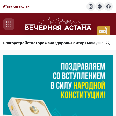
#Таза Қазақстан
Благоустройство
Горожане
Здоровье
Интервью
Мультимед