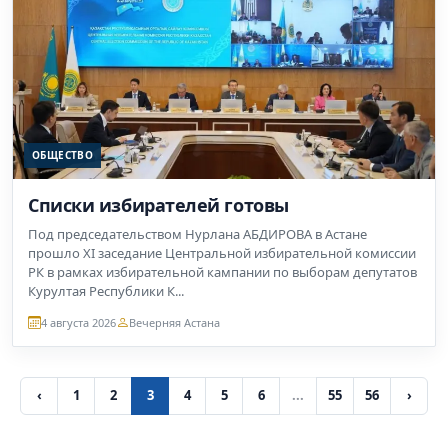
ОБЩЕСТВО
Списки избирателей готовы
Под председательством Нурлана АБДИРОВА в Астане
прошло XI заседание Центральной избирательной комиссии
РК в рамках избирательной кампании по выборам депутатов
Курултая Республики К...
4 августа 2026
Вечерняя Астана
‹
1
2
3
4
5
6
...
55
56
›