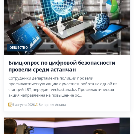
ОБЩЕСТВО
Блиц-опрос по цифровой безопасности
провели среди астанчан
Сотрудники департамента полиции провели
профилактическую акцию с участием робота на одной из
станций LRT, передает vechastana.kz. Профилактическая
акция направленна на повышение ос...
5 августа 2026
Вечерняя Астана