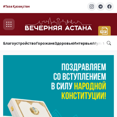
#Таза Қазақстан
Благоустройство
Горожане
Здоровье
Интервью
Мультимед