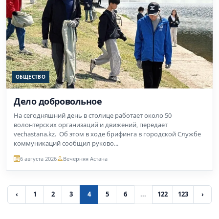
ОБЩЕСТВО
Дело добровольное
На сегодняшний день в столице работает около 50
волонтерских организаций и движений, передает
vechastana.kz. Об этом в ходе брифинга в городской Службе
коммуникаций сообщил руково...
6 августа 2026
Вечерняя Астана
‹
1
2
3
4
5
6
...
122
123
›