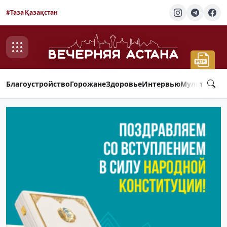
#Таза Қазақстан
Благоустройство
Горожане
Здоровье
Интервью
Мультимед