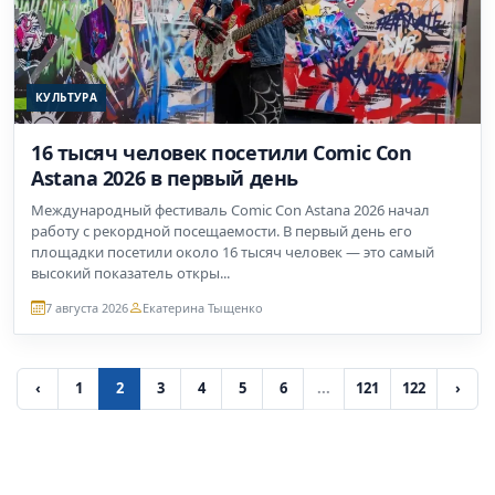
КУЛЬТУРА
16 тысяч человек посетили Comic Con
Astana 2026 в первый день
Международный фестиваль Comic Con Astana 2026 начал
работу с рекордной посещаемости. В первый день его
площадки посетили около 16 тысяч человек — это самый
высокий показатель откры...
7 августа 2026
Екатерина Тыщенко
‹
1
2
3
4
5
6
...
121
122
›