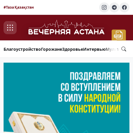
#Таза Қазақстан
Благоустройство
Горожане
Здоровье
Интервью
Мультимед