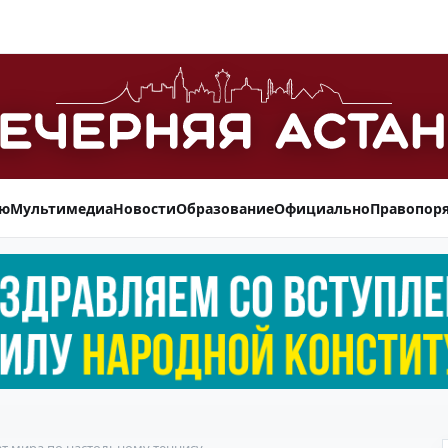
ью
Мультимедиа
Новости
Образование
Официально
Правопор
т мира по настольному теннису