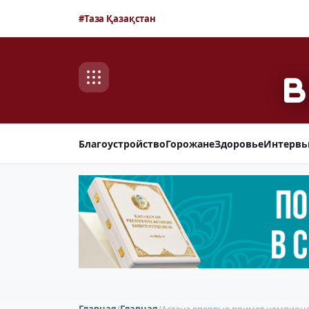
#Таза Қазақстан
Благоустройство
Горожане
Здоровье
Интерв
Главная
/
Главная
/
Астана впервые примет чемпиона