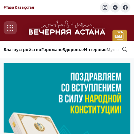
#Таза Қазақстан
Благоустройство
Горожане
Здоровье
Интервью
Мультимед