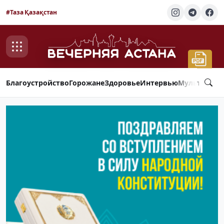
#Таза Қазақстан
Благоустройство
Горожане
Здоровье
Интервью
Мультимед