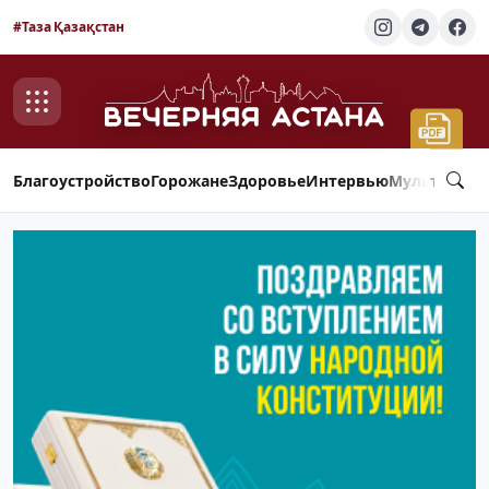
#Таза Қазақстан
Благоустройство
Горожане
Здоровье
Интервью
Мультимед