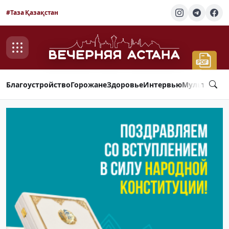
#Таза Қазақстан
Благоустройство
Горожане
Здоровье
Интервью
Мультимед