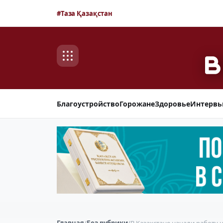
#Таза Қазақстан
Благоустройство
Горожане
Здоровье
Интерв
Главная
/
Без рубрики
/
В Казахстане начали работу