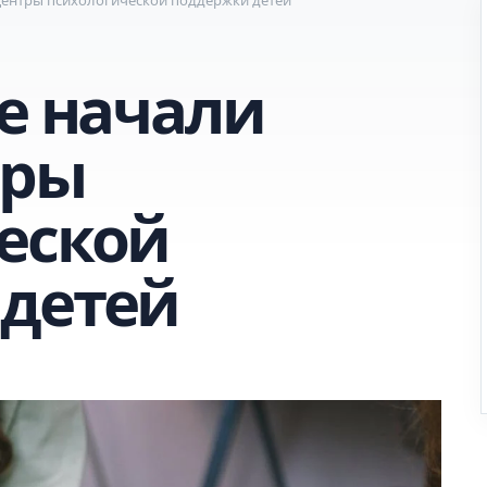
е начали
тры
еской
детей