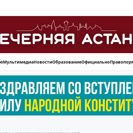
ью
Мультимедиа
Новости
Образование
Официально
Правопор
 центры психологической поддержки детей