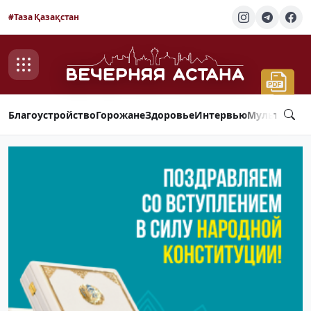
#Таза Қазақстан
Благоустройство
Горожане
Здоровье
Интервью
Мультимед