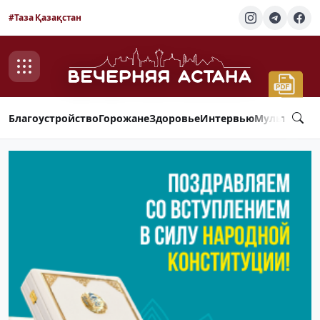
#Таза Қазақстан
Благоустройство
Горожане
Здоровье
Интервью
Мультимед