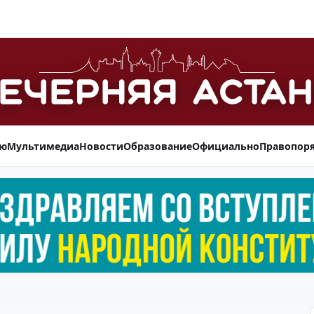
ью
Мультимедиа
Новости
Образование
Официально
Правопор