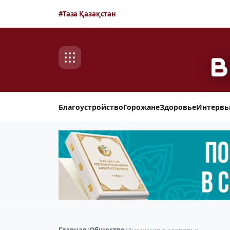
#Таза Қазақстан
Благоустройство
Горожане
Здоровье
Интерв
Главная
/
Общество
/
Дискуссия о здоровье