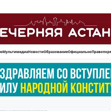
ью
Мультимедиа
Новости
Образование
Официально
Правопор
астично перекроют на ремонт