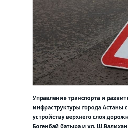
Управление транспорта и разви
инфраструктуры города Астаны с
устройству верхнего слоя дорожн
Богенбай батыра и ул. Ш.Валихан