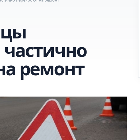
ицы
 частично
на ремонт