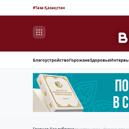
#Таза Қазақстан
Благоустройство
Горожане
Здоровье
Интерв
Главная
/
Без рубрики
/
Участок улицы Валиханова ч