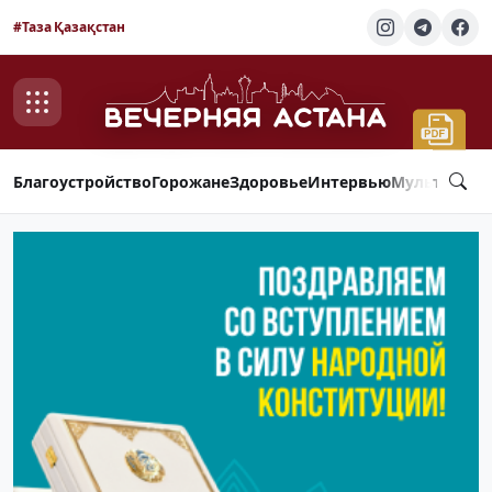
#Таза Қазақстан
Благоустройство
Горожане
Здоровье
Интервью
Мультимед