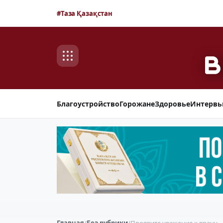
#Таза Қазақстан
Благоустройство
Горожане
Здоровье
Интерв
Главная
/
Без рубрики
/
Проявите уважение к врачу