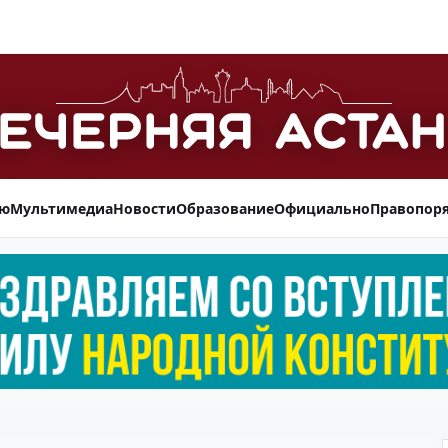
ью
Мультимедиа
Новости
Образование
Официально
Правопор