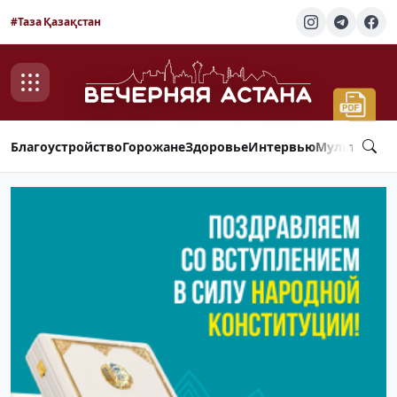
#Таза Қазақстан
Благоустройство
Горожане
Здоровье
Интервью
Мультимед