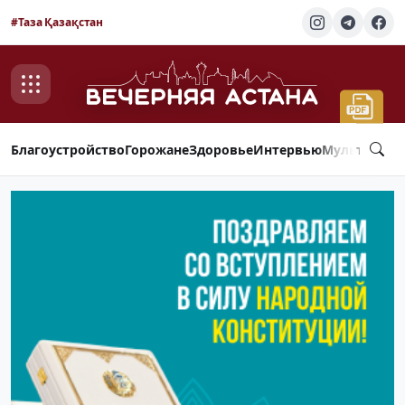
#Таза Қазақстан
Благоустройство
Горожане
Здоровье
Интервью
Мультимед