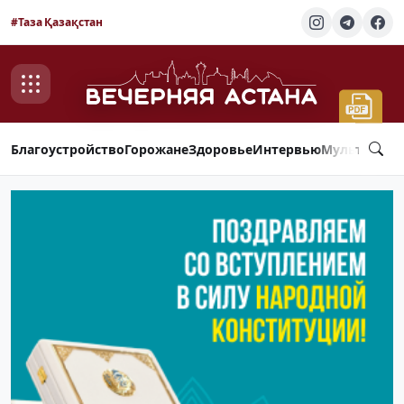
#Таза Қазақстан
Благоустройство
Горожане
Здоровье
Интервью
Мультимед