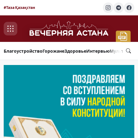
#Таза Қазақстан
Благоустройство
Горожане
Здоровье
Интервью
Мультимед